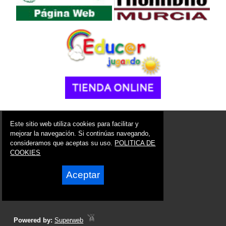
© 2006 - 2026 Portal de Alcantarilla Noticias
Este sitio web utiliza cookies para facilitar y
info@portaldealcantarilla.es
mejorar la navegación. Si continúas navegando,
consideramos que aceptas su uso.
POLITICA DE
Síguenos en:
COOKIES
Aceptar
Powered by:
Superweb