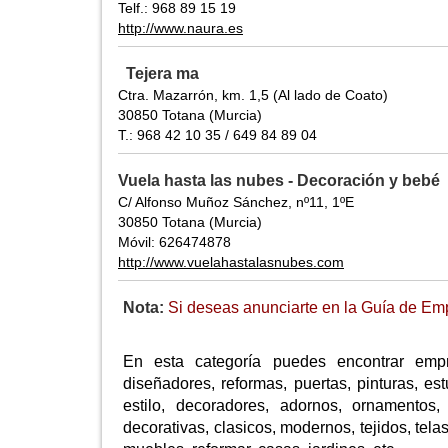
Telf.: 968 89 15 19
http://www.naura.es
Tejera ma
Ctra. Mazarrón, km. 1,5 (Al lado de Coato)
30850 Totana (Murcia)
T.: 968 42 10 35 / 649 84 89 04
Vuela hasta las nubes - Decoración y bebé
C/ Alfonso Muñoz Sánchez, nº11, 1ºE
30850 Totana (Murcia)
Móvil: 626474878
http://www.vuelahastalasnubes.com
Nota:
Si deseas anunciarte en la Guía de Empr
En esta categoría puedes encontrar empr
diseñadores, reformas, puertas, pinturas, es
estilo, decoradores, adornos, ornamentos, 
decorativas, clasicos, modernos, tejidos, tela