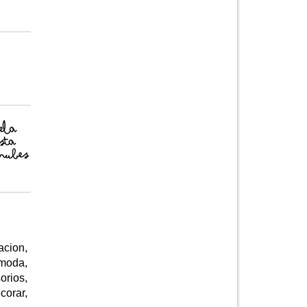
cion,
 moda,
orios,
corar,