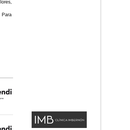
lores,
. Para