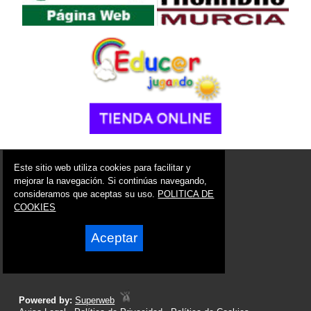
© 2006 - 2026 Portal de Alcantarilla Noticias
Este sitio web utiliza cookies para facilitar y
info@portaldealcantarilla.es
mejorar la navegación. Si continúas navegando,
consideramos que aceptas su uso.
POLITICA DE
Síguenos en:
COOKIES
Aceptar
Powered by:
Superweb