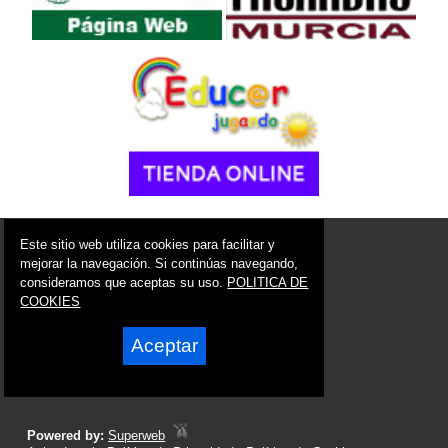
© 2006 - 2026 Portal de Alcantarilla Noticias
Este sitio web utiliza cookies para facilitar y
info@portaldealcantarilla.es
mejorar la navegación. Si continúas navegando,
consideramos que aceptas su uso.
POLITICA DE
Síguenos en:
COOKIES
Aceptar
Powered by:
Superweb