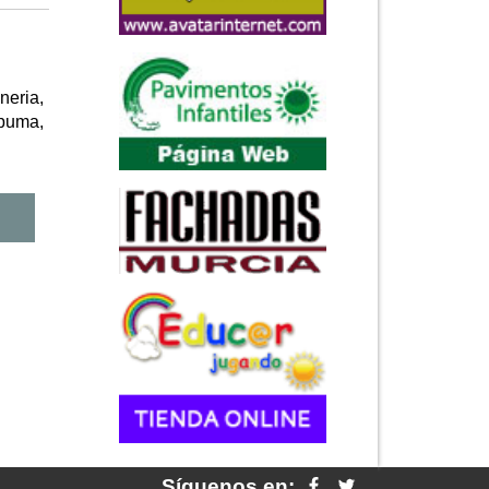
neria,
 puma,
Síguenos en: