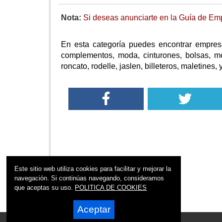
Nota:
Si deseas anunciarte en la Guía de Empr
En esta categoría puedes encontrar empresa
complementos, moda, cinturones, bolsas, mo
roncato, rodelle, jaslen, billeteros, maletines
Este sitio web utiliza cookies para facilitar y mejorar la
navegación. Si continúas navegando, consideramos
que aceptas su uso.
POLITICA DE COOKIES
Aceptar