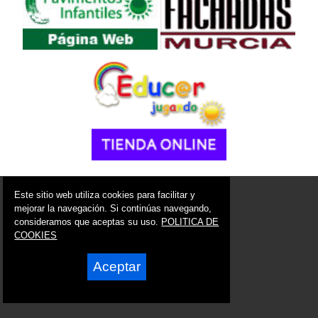
© 2006 - 2026 Portal de Alcantarilla Noticias
Este sitio web utiliza cookies para facilitar y
info@portaldealcantarilla.es
mejorar la navegación. Si continúas navegando,
consideramos que aceptas su uso.
POLITICA DE
Síguenos en:
COOKIES
Aceptar