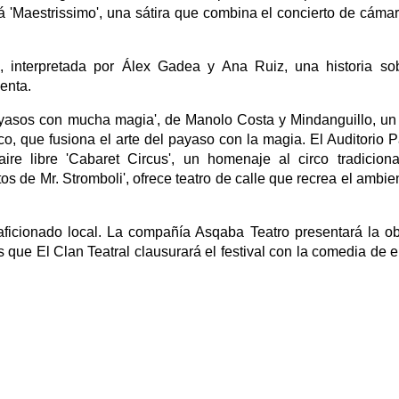
á 'Maestrissimo', una sátira que combina el concierto de cáma
', interpretada por Álex Gadea y Ana Ruiz, una historia so
enta.
 payasos con mucha magia', de Manolo Costa y Mindanguillo, u
o, que fusiona el arte del payaso con la magia. El Auditorio 
ire libre 'Cabaret Circus', un homenaje al circo tradicion
os de Mr. Stromboli', ofrece teatro de calle que recrea el ambie
o aficionado local. La compañía Asqaba Teatro presentará la o
ras que El Clan Teatral clausurará el festival con la comedia de 