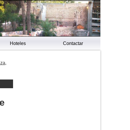
Hoteles
Contactar
nza,
de