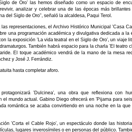
l Siglo de Oro' las hemos diseñado como un espacio de enc
 revivir, analizar y celebrar una de las épocas más brillantes
na del Siglo de Oro", señaló la alcaldesa, Paqui Terol.
as representaciones, el Archivo Histórico Municipal 'Casa Cay
ubre una programación académica y divulgativa dedicada a la
 la exposición 'La vida teatral en el Siglo de Oro', un viaje lit
 dramaturgos. También habrá espacio para la charla 'El teatro c
é Caride. El toque académico vendrá de la mano de la mesa r
nchez y José J. Ferrándiz.
atuita hasta completar aforo.
 protagonizará 'Dulcinea', una obra que reflexiona con h
en el mundo actual. Gabino Diego ofrecerá en 'Pijama para seis
ada romántica se acaba convirtiendo en una noche en la que
ión 'Corta el Cable Rojo', un espectáculo donde las histori
ículas, lugares inverosímiles o en personas del público. Tambi