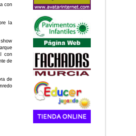
ra con
bre la
n show
Parque
al con
nte de
bra de
enredo