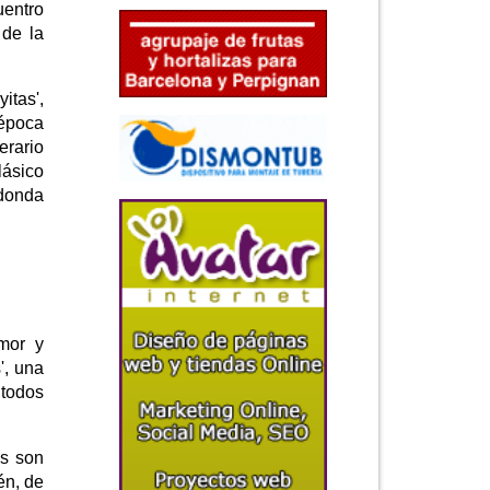
uentro
 de la
itas',
 época
erario
lásico
edonda
umor y
', una
 todos
as son
én, de