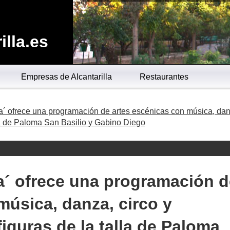
lla.es
Empresas de Alcantarilla
Restaurantes
na´ ofrece una programación de artes escénicas con música, da
lla de Paloma San Basilio y Gabino Diego
na´ ofrece una programación 
música, danza, circo y
iguras de la talla de Paloma