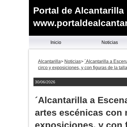
Portal de Alcantarilla
www.portaldealcantari
Inicio
Noticias
Alcantarilla
Noticias
´Alcantarilla a Esce
circo y exposiciones, y con figuras de la ta
30/06/2026
´Alcantarilla a Esce
artes escénicas con 
exposiciones, y con f