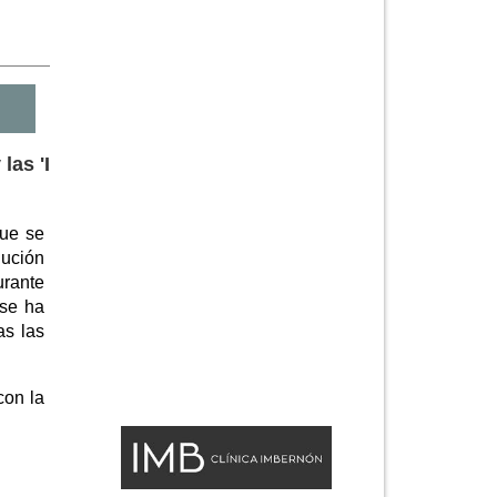
las 'I
que se
lución
urante
 se ha
as las
con la