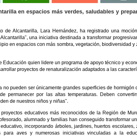
ntarilla en espacios más verdes, saludables y prep
o de Alcantarilla, Lara Hernández, ha registrado una moció
lcantarilla", una iniciativa destinada a transformar progresiv
icipio en espacios con más sombra, vegetación, biodiversidad y
de Educación quien lidere un programa de apoyo técnico y eco
rrollar proyectos de renaturalización adaptados a las caracterí
ya no pueden ser únicamente grandes superficies de hormigón
 permanecer por las altas temperaturas. Deben convertir
den de nuestros niños y niñas".
 proyectos educativos más reconocidos de la Región de Murc
ofesorado, alumnado y familias han conseguido transformar un
 educativo, incorporando árboles, jardines, huertos escolares,
os para aves y numerosas iniciativas vinculadas a la edu