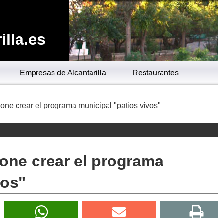
lla.es
Empresas de Alcantarilla
Restaurantes
ne crear el programa municipal "patios vivos"
one crear el programa
vos"