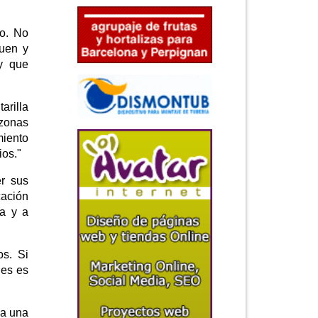
o. No
guen y
y que
arilla
 zonas
miento
ios."
er sus
cación
ña y a
os. Si
des es
ha una