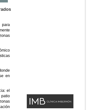
arados
n para
amente
 zonas
nómico
sticas
 donde
se en
ia: el
 patio
 zonas
cación