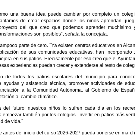
cómo una buena idea puede cambiar por completo un colegi
hablamos de crear espacios donde los niños aprendan, jue
 proyecto del que creo que podemos aprender muchísimo 
ansformaciones son posibles", señala la concejala.
mpoco parte de cero. "Ya existen centros educativos en Alcant
plicación de sus comunidades educativas, han incorporado
ejora en sus patios. Precisamente por eso creo que el Ayunta
esas experiencias puedan crecer y extenderse al resto de coleg
ico de todos los patios escolares del municipio para conoc
 ayudas y asistencia técnica, promover actividades de edu
inanciación a la Comunidad Autónoma, al Gobierno de Espa
ación al cambio climático.
del futuro; nuestros niños lo sufren cada día en los recre
mpezar también por los colegios. Invertir en patios más ver
ad de vida."
ue antes del inicio del curso 2026-2027 pueda ponerse en marc