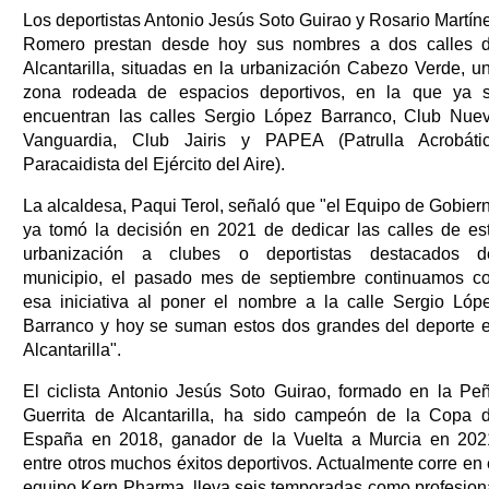
Los deportistas Antonio Jesús Soto Guirao y Rosario Martín
Romero prestan desde hoy sus nombres a dos calles 
Alcantarilla, situadas en la urbanización Cabezo Verde, u
zona rodeada de espacios deportivos, en la que ya 
encuentran las calles Sergio López Barranco, Club Nue
Vanguardia, Club Jairis y PAPEA (Patrulla Acrobáti
Paracaidista del Ejército del Aire).
La alcaldesa, Paqui Terol, señaló que "el Equipo de Gobier
ya tomó la decisión en 2021 de dedicar las calles de es
urbanización a clubes o deportistas destacados d
municipio, el pasado mes de septiembre continuamos c
esa iniciativa al poner el nombre a la calle Sergio Lóp
Barranco y hoy se suman estos dos grandes del deporte 
Alcantarilla".
El ciclista Antonio Jesús Soto Guirao, formado en la Pe
Guerrita de Alcantarilla, ha sido campeón de la Copa 
España en 2018, ganador de la Vuelta a Murcia en 202
entre otros muchos éxitos deportivos. Actualmente corre en 
equipo Kern Pharma, lleva seis temporadas como profesion