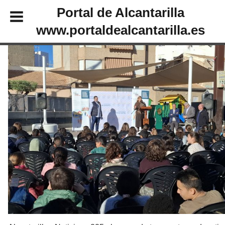
Portal de Alcantarilla
www.portaldealcantarilla.es