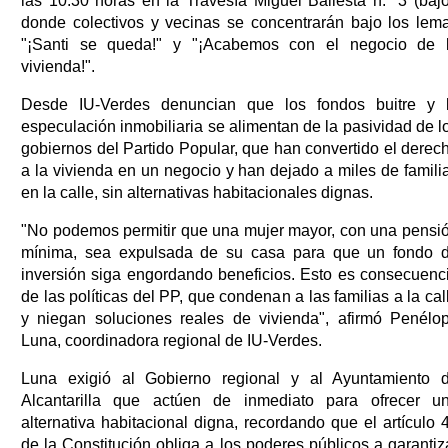
las 10:30 horas en la Travesía Miguel Ballesta n.° 3 (bajo
donde colectivos y vecinas se concentrarán bajo los lem
"¡Santi se queda!" y "¡Acabemos con el negocio de 
vivienda!".
Desde IU-Verdes denuncian que los fondos buitre y 
especulación inmobiliaria se alimentan de la pasividad de l
gobiernos del Partido Popular, que han convertido el derec
a la vivienda en un negocio y han dejado a miles de famili
en la calle, sin alternativas habitacionales dignas.
"No podemos permitir que una mujer mayor, con una pensi
mínima, sea expulsada de su casa para que un fondo 
inversión siga engordando beneficios. Esto es consecuenc
de las políticas del PP, que condenan a las familias a la cal
y niegan soluciones reales de vivienda", afirmó Penélo
Luna, coordinadora regional de IU-Verdes.
Luna exigió al Gobierno regional y al Ayuntamiento 
Alcantarilla que actúen de inmediato para ofrecer u
alternativa habitacional digna, recordando que el artículo 
de la Constitución obliga a los poderes públicos a garantiz